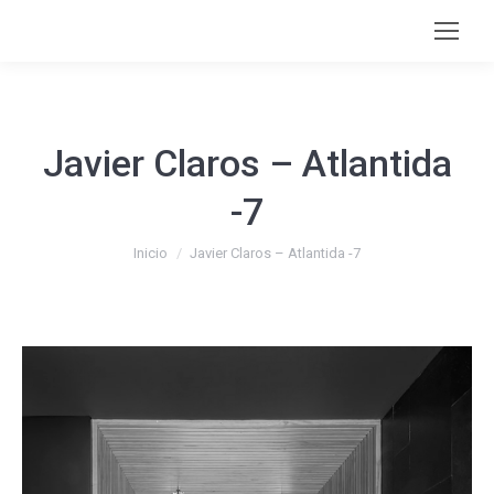
Javier Claros – Atlantida
-7
Estás aquí:
Inicio
Javier Claros – Atlantida -7