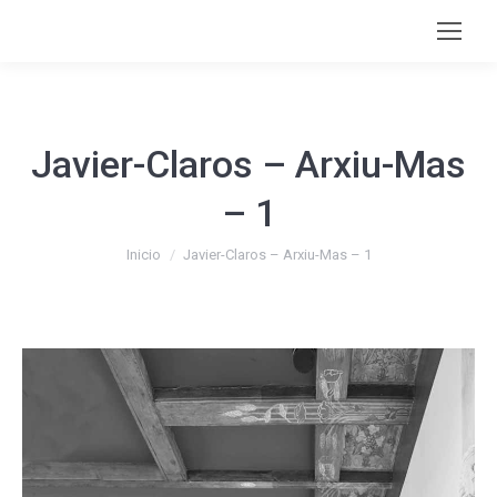
Javier-Claros – Arxiu-Mas
– 1
Estás aquí:
Inicio
Javier-Claros – Arxiu-Mas – 1