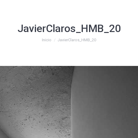
JavierClaros_HMB_20
Estás aquí:
Inicio
JavierClaros_HMB_20