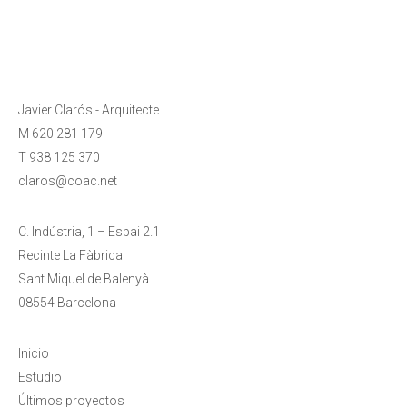
proyectos
Javier Clarós - Arquitecte
M 620 281 179
T 938 125 370
claros@coac.net
C. Indústria, 1 – Espai 2.1
Recinte La Fàbrica
Sant Miquel de Balenyà
08554 Barcelona
Inicio
Estudio
Últimos proyectos