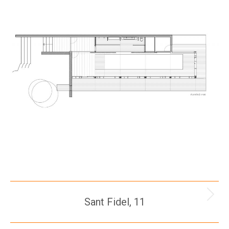
Navegación
Sant Fidel, 11
Proyecto
siguiente
entre