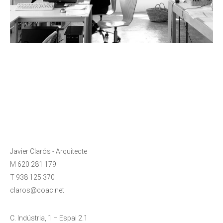
Javier Clarós - Arquitecte
M 620 281 179
T 938 125 370
claros@coac.net
C. Indústria, 1 – Espai 2.1