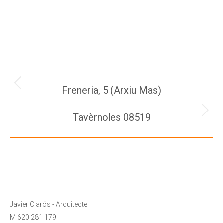
Project
Freneria, 5 (Arxiu Mas)
Previous
project:
navigation
Tavèrnoles 08519
Next
project:
Javier Clarós - Arquitecte
M 620 281 179