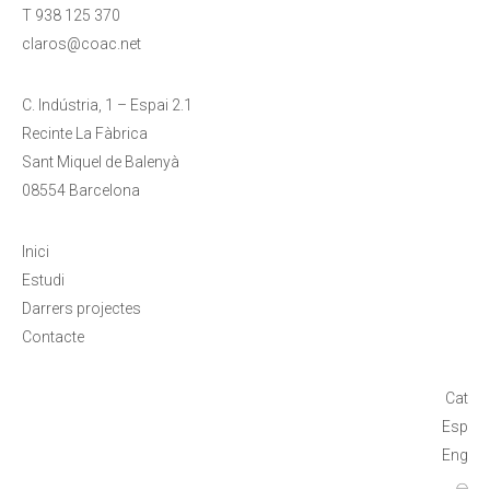
T 938 125 370
claros@coac.net
C. Indústria, 1 – Espai 2.1
Recinte La Fàbrica
Sant Miquel de Balenyà
08554 Barcelona
Inici
Estudi
Darrers projectes
Contacte
Cat
Esp
Eng
⌓