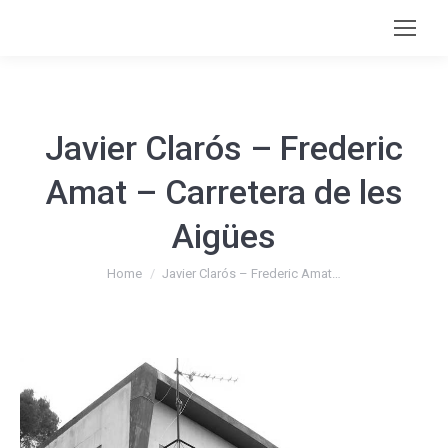
Javier Clarós – Frederic
Amat – Carretera de les
Aigües
You are here:
Home
Javier Clarós – Frederic Amat…