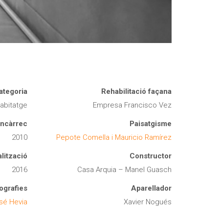
ategoria
Rehabilitació façana
abitatge
Empresa Francisco Vez
ncàrrec
Paisatgisme
2010
Pepote Comella i Mauricio Ramírez
alització
Constructor
2016
Casa Arquia – Manel Guasch
ografies
Aparellador
sé Hevia
Xavier Nogués