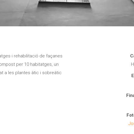
tges i rehabilitació de façanes
C
, compost per 10 habitatges, un
H
at a les plantes àtic i sobreàtic
E
Fin
Fot
Jo