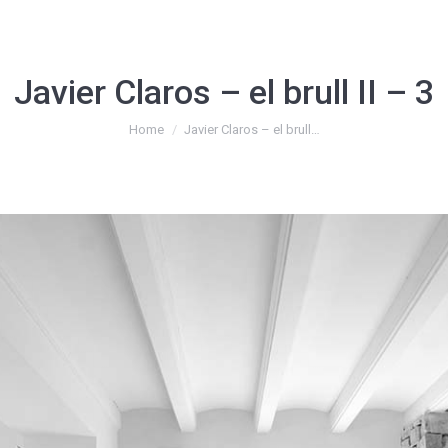
Javier Claros – el brull II – 3
You are here:
Home
Javier Claros – el brull…